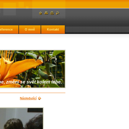
eference
O mně
Kontakt
, změní se svět kolem tebe.
Následující