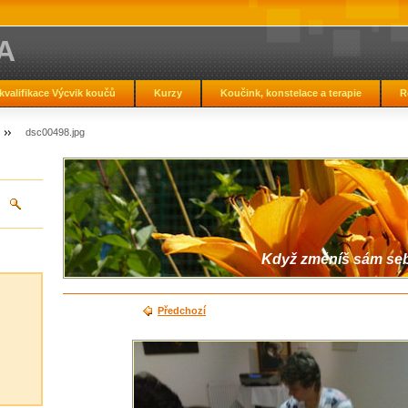
A
kvalifikace Výcvik koučů
Kurzy
Koučink, konstelace a terapie
R
dsc00498.jpg
Když změníš sám sebe
Předchozí