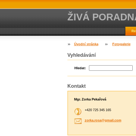
ŽIVÁ PORADN
Re
Úvodní stránka
Fotogalerie
Vyhledávání
Hledat:
Kontakt
Mgr. Zorka Pekařová
+420 725 345 165
zorka.ro
sa@gmail
.com