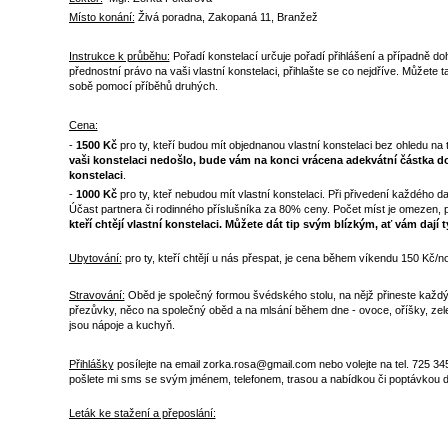
Místo konání:
Živá poradna, Zakopaná 11, Branžež
Instrukce k průběhu:
Pořadí konstelací určuje pořadí přihlášení a případně do
přednostní právo na vaši vlastní konstelaci, přihlašte se co nejdříve. Můžete t
sobě pomocí příběhů druhých.
Cena:
-
1500 Kč
pro ty, kteří budou mít objednanou vlastní konstelaci bez ohledu na 
vaši konstelaci nedošlo, bude vám na konci vrácena adekvátní částka do
konstelaci
.
-
1000 Kč
pro ty, kteř nebudou mít vlastní konstelaci. Při přivedení každého
Účast partnera či rodinného příslušníka za 80% ceny. Počet míst je omezen, p
kteří chtějí vlastní konstelaci.
Můžete dát tip svým blízkým, ať vám dají 
Ubytování:
pro ty, kteří chtějí u nás přespat, je cena během víkendu 150 Kč/n
Stravování:
Oběd je společný formou švédského stolu, na nějž přineste každý
přezůvky, něco na společný oběd a na mlsání během dne - ovoce, oříšky, zel
jsou nápoje a kuchyň.
Přihlášky
posílejte na email zorka.rosa@gmail.com nebo volejte na tel. 725 345 
pošlete mi sms se svým jménem, telefonem, trasou a nabídkou či poptávkou 
Leták ke stažení a přeposlání: