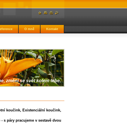
eference
O mně
Kontakt
, změní se svět kolem tebe.
tní koučink, Existenciální koučink,
e - s páry pracujeme v sestavě dvou