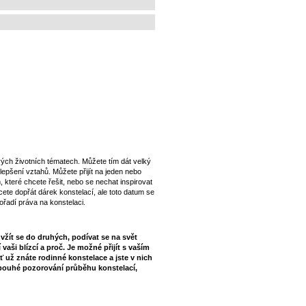
25 9 - 17 h
svých životních tématech. Můžete tím dát velký
pšení vztahů. Můžete přijít na jeden nebo
které chcete řešit, nebo se nechat inspirovat
ete dopřát dárek konstelací, ale toto datum se
ořadí práva na konstelaci.
 vžít se do druhých, podívat se na svět
 vaši blízcí a proč. Je možné přijít s vaším
 už znáte rodinné konstelace a jste v nich
 i pouhé pozorování průběhu konstelací,