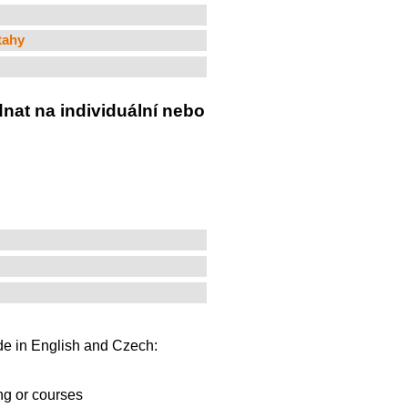
tahy
dnat na individuální nebo
ide in English and Czech:
ing or courses