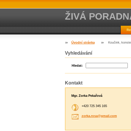
ŽIVÁ PORADN
Re
Úvodní stránka
Koučink, konste
Vyhledávání
Hledat:
Kontakt
Mgr. Zorka Pekařová
+420 725 345 165
zorka.ro
sa@gmail
.com