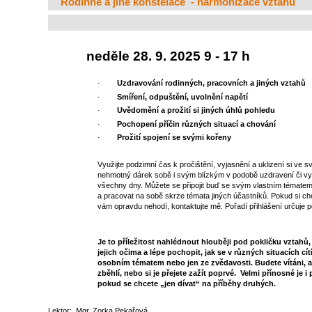
Rodinné a jiné konstelace - harmonizace vztahů
neděle 28. 9. 20
·
Uzdravování rodinných, pracovních a jiných vztahů
·
Smíření, odpuštění, uvolnění napětí
·
Uvědomění a prožití si jiných úhlů pohledu
·
Pochopení příčin různých situací a chování
·
Prožití spojení se svými kořeny
Využijte podzimní čas k pročištění, vyjasnění a uklizení si ve 
nehmotný dárek sobě i svým blízkým v podobě uzdravení či vyle
všechny dny. Můžete se připojit buď se svým vlastním tématem, 
a pracovat na sobě skrze témata jiných účastníků. Pokud si chc
vám opravdu nehodí, kontaktujte mě. Pořadí přihlášení určuje p
Je to příležitost nahlédnout hlouběji pod pokličku vztahů,
jejich očima a lépe pochopit, jak se v různých situacích cítí
osobním tématem nebo jen ze zvědavosti. Budete vítáni, ať
zběhlí, nebo si je přejete zažít poprvé. Velmi přínosné je
pokud se chcete „jen dívat“ na příběhy druhých.
Lektor:
Mgr. Zorka Pekařová