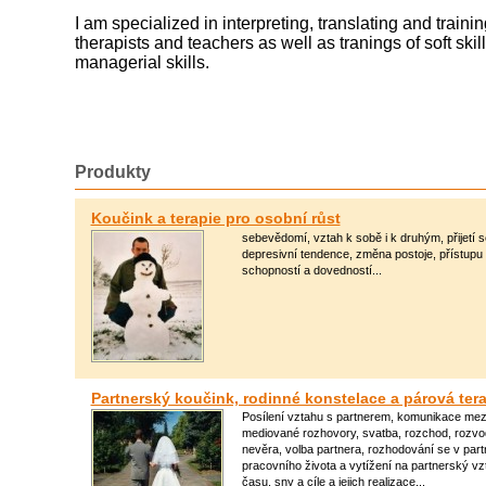
I am specialized in interpreting, translating and traini
therapists and teachers as well as tranings of soft sk
managerial skills.
Produkty
Koučink a terapie pro osobní růst
sebevědomí, vztah k sobě i k druhým, přijetí 
depresivní tendence, změna postoje, přístupu a
schopností a dovedností...
Partnerský koučink, rodinné konstelace a párová tera
Posílení vztahu s partnerem, komunikace mez
mediované rozhovory, svatba, rozchod, rozvod
nevěra, volba partnera, rozhodování se v part
pracovního života a vytížení na partnerský vzt
času, sny a cíle a jejich realizace...