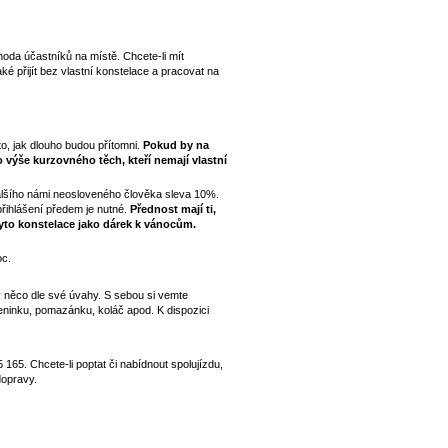
hoda účastníků na místě. Chcete-li mít
aké přijít bez vlastní konstelace a pracovat na
to, jak dlouho budou přítomni.
Pokud by na
 výše kurzovného těch, kteří nemají vlastní
 dalšího námi neosloveného člověka sleva 10%.
řihlášení předem je nutné.
Přednost mají ti,
tyto konstelace jako dárek k vánocům.
oc.
 něco dle své úvahy. S sebou si vemte
eninku, pomazánku, koláč apod. K dispozici
165. Chcete-li poptat či nabídnout spolujízdu,
dopravy.