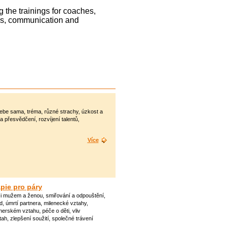
ng the trainings for coaches,
ills, communication and
sebe sama, tréma, různé strachy, úzkost a
 přesvědčení, rozvíjení talentů,
Více
pie pro páry
i mužem a ženou, smiřování a odpouštění,
, úmrtí partnera, milenecké vztahy,
nerském vztahu, péče o děti, vliv
ah, zlepšení soužití, společné trávení