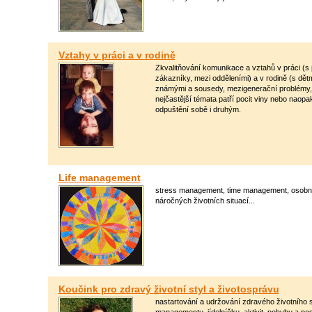
Vztahy v práci a v rodině
Zkvalitňování komunikace a vztahů v práci (s 
zákazníky, mezi odděleními) a v rodině (s dětmi,
známými a sousedy, mezigenerační problémy, z
nejčastější témata patří pocit viny nebo naop
odpuštění sobě i druhým.
Life management
stress management, time management, osobní cí
náročných životních situací...
Koučink pro zdravý životní styl a životosprávu
nastartování a udržování zdravého životního s
managementu, jídelníčku, aktivit, pohybu a pos