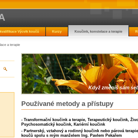
A
kvalifikace Výcvik koučů
Kurzy
Koučink, konstelace a terapie
R
lace a terapie
Když změníš sám sebe
Používané metody a přístupy
- Transformační koučink a terapie, Terapeutický koučink, Živo
Psychosomatický koučink, Kariérní koučink
- Partnerský, vztahový a rodinný koučink nebo párová terapi
koučů spolu s mým manželem Ing. Pavlem Pekařem