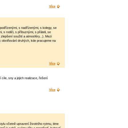
Více
podřízenými, s nadřízenými, s kolegy, se
 s rodiči, s příbuznými, s přáteli, se
lepšení soužití a atmosféry...). Mezi
ak obviňování druhých, kde pracujeme na
Více
le, sny a jejich realizace, řešení
Více
tylu včetně upravení životního rytmu, time
tojů k sobě, svému tělu a prostředí, hubnutí