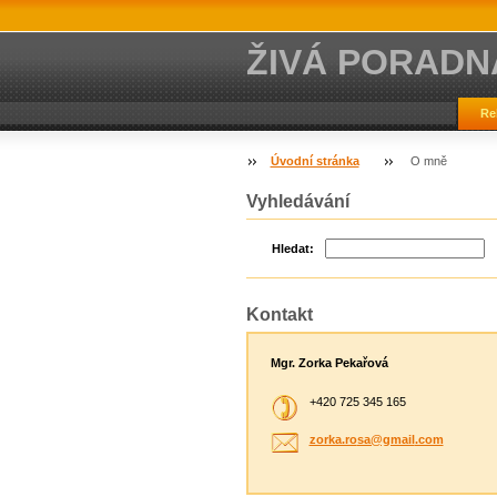
ŽIVÁ PORADN
Re
Úvodní stránka
O mně
Vyhledávání
Hledat:
Kontakt
Mgr. Zorka Pekařová
+420 725 345 165
zorka.ro
sa@gmail
.com