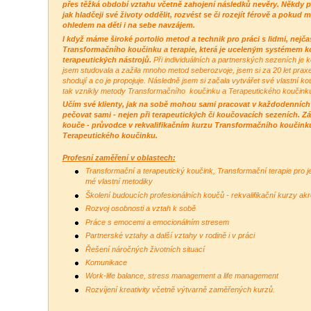
přes těžká období vztahu včetně zahojení následků nevěry. Někdy
jak hladčeji své životy oddělit, rozvést se či rozejít férově a pok
ohledem na děti i na sebe navzájem.
I když máme široké portolio metod a technik pro práci s lidmi, nej
Transformačního koučinku a terapie, která je uceleným systémem k
terapeutických nástrojů.
Při individuálních a partnerských sezeních je
jsem studovala a zažila mnoho metod seberozvoje, jsem si za 20 let prax
shodují a co je propojuje. Následně jsem si začala vytvářet své vlastní k
tak vznikly metody Transformačního koučinku a Terapeutického koučink
Učím své klienty, jak na sobě mohou sami pracovat v každodenních s
pečovat sami - nejen při terapeutických či koučovacích sezeních. Z
kouče - průvodce v rekvalifikačním kurzu Transformačního koučinku
Terapeutického koučinku.
Profesní zaměření v oblastech:
Transformační a terapeutický koučink, Transformační terapie pro jed
mé vlastní metodiky
Školení budoucích profesionálních koučů - rekvalifikační kurzy a
Rozvoj osobnosti a vztah k sobě
Práce s emocemi a emocionálním stresem
Partnerské vztahy a další vztahy v rodině i v práci
Řešení náročných životních situací
Komunikace
Work-life balance, stress management a life management
Rozvíjení kreativity včetně výtvarně zaměřených kurzů.