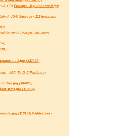
adová, ČR)
Principy - Byt osobnosti.jpg
r Zahnd, USA)
Satirova - 111 hodin.jpg
ada)
eně Soulwork (Martyn Carruthers,
USA)
2161)
terapie 1 a 2.jpg (137172)
 Hontz, USA)
T-I-O-C Facilitator
 control.jpg (184680)
ádat stres.jpg (113625)
-model.jpg (110193)
Waldorfska -