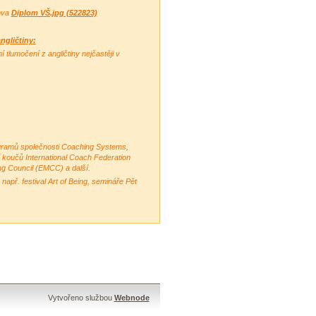
hova
Diplom VŠ.jpg (522823)
ngličtiny:
 tlumočení z angličtiny nejčastěji v
gramů společnosti Coaching Systems,
 koučů International Coach Federation
g Council (EMCC) a další.
apř. festival Art of Being, semináře Pět
Vytvořeno službou
Webnode