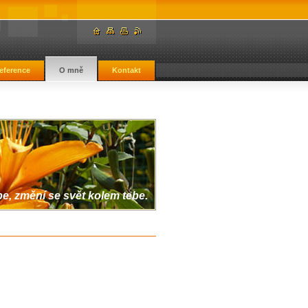
eference
O mně
Kontakt
, změní se svět kolem tebe.