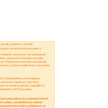
 pro lidi s pobytem v přírodě.
cí prostor na hektarovém pozemku s
m Pekařem, který je pro mě každodenní
dnu, partnerské konzultace pro páry,
rzy. Protože jsem mimo jiné vystudovala
edevším ze dřeva a další formy výtvarného
cí a překladatelkou psychologicky
neziskové organizace i pro firmy
 jsem na tvorbě programů, materiálů na
 akademie a NTI-Consulting.
í pro jednotlivce se posledních letech
ích vztahu, pomáháme jim nalézat
t partnerskou krizi a překlenout se