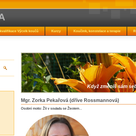
A
kvalifikace Výcvik koučů
Kurzy
Koučink, konstelace a terapie
R
Když změníš sám sebe
Mgr. Zorka Pekařová (dříve Rossmannová)
Osobní motto: Žít v souladu se Životem...