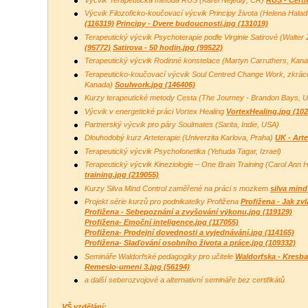
Výcvik Filozoficko-koučovací výcvik Principy života (Helena Hal
(116319)
Principy - Dvere budoucnosti.jpg (131019)
Terapeutický výcvik Psychoterapie podle Virginie Satirové (Walte
(95772)
Satirova - 50 hodin.jpg (99522)
Terapeutický výcvik Rodinné konstelace (Martyn Carruthers, Kan
Terapeuticko-koučovací výcvik Soul Centred Change Work, zkrác
Kanada)
Soulwork.jpg (146406)
Kurzy terapeutické metody Cesta (The Journey - Brandon Bays, 
Výcvik v energetické práci Vortex Healing
VortexHealing.jpg (10
Partnerský výcvik pro páry Soulmates (Sarita, Indie, USA)
Dlouhodobý kurz Arteterapie (Univerzita Karlova, Praha)
UK - Arte
Terapeutický výcvik Psychofonetika (Yehuda Tagar, Izrael)
Terapeutický výcvik Kineziologie – One Brain Training (Carol Ann
training.jpg (219055)
Kurzy Silva Mind Control zaměřené na práci s mozkem
silva mind
Projekt série kurzů pro podnikatelky Profižena
Profižena - Jak zvl
Profižena - Sebepoznání a zvyšování výkonu.jpg (119129)
Profižena- Emoční inteligence.jpg (117055)
Profižena- Prodejní dovednosti a vyjednávání.jpg (114165)
Profižena- Slaďování osobního života a práce.jpg (109332)
Semináře Waldorfské pedagogiky pro učitele
Waldorfska - Kresba
Remeslo-umeni 3.jpg (56194)
a další seberozvojové a alternativní semináře bez certifikátů
VŠ vzdělání: