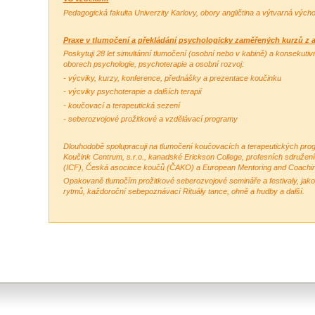
Pedagogická fakulta Univerzity Karlovy, obory angličtina a výtvarná výc
Praxe v tlumočení a překládání psychologicky zaměřených kurzů z a
Poskytuji 28 let simultánní tlumočení (osobní nebo v kabině) a konsekutivní
oborech psychologie, psychoterapie a osobní rozvoj:
- výcviky, kurzy, konference, přednášky a prezentace koučinku
- výcviky psychoterapie a dalších terapií
- koučovací a terapeutická sezení
- seberozvojové prožitkové a vzdělávací programy
Dlouhodobě spolupracuji na tlumočení koučovacích a terapeutických pro
Koučink Centrum, s.r.o., kanadské Erickson College, profesních sdružení
(ICF), Česká asociace koučů (ČAKO) a European Mentoring and Coachin
Opakovaně tlumočím prožitkové seberozvojové semináře a festivaly, jako n
rytmů, každoroční sebepoznávací Rituály tance, ohně a hudby a další.