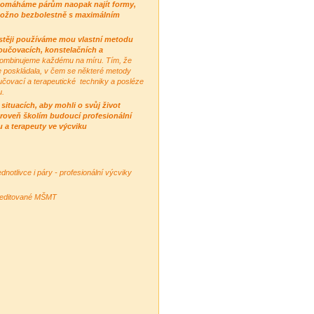
 pomáháme párům naopak najít formy,
ud možno bezbolestně s maximálním
častěji používáme mou vlastní metodu
oučovacích, konstelačních a
 kombinujeme každému na míru. Tím, že
e poskládala, v čem se některé metody
oučovací a terapeutické techniky a posléze
u.
ituacích, aby mohli o svůj život
ároveň školím budoucí profesionální
 a terapeuty ve výcviku
notlivce i páry - profesionální výcviky
kreditované MŠMT