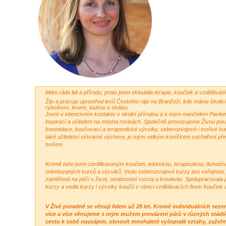
Mám ráda lidi a přírodu, proto jsem skloubila terapie, koučink a vzdělávání
Žiju a pracuju uprostřed lesů Českého ráje na Branžeži, kde máme školi
rybníkem, lesem, loukou a skálou.
Jsem v intenzivním kontaktu s okolní přírodou a s mým manželem Pavle
inspirací a učitelem na mnoha rovinách. Společně provozujeme Živou pora
konstelace, koučovací a terapeutické výcviky, seberozvojové i tvořivé ku
také učitelství výtvarné výchovy, je mým velkým koníčkem sochaření př
tvoření.
Kromě toho jsem certifikovaným koučem, lektorkou, terapeutkou, tlumočni
orientovaných kurzů a výcviků. Vedu seberozvojové kurzy pro veřejnost, 
zaměřené na péči o život, osobnostní rozvoj a kreativitu. Spolupracovala
kurzy a vedla kurzy i výcviky koučů v rámci vzdělávacích firem Koučink
V Živé poradně se věnuji lidem už 28 let. Kromě individuálních sezen
více a více věnujeme s mým mužem provázení párů v různých stádi
cestu k sobě navzájem, obnovit mnohaleté vyšeptalé vztahy, zažehna