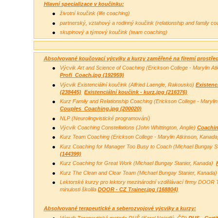
Hlavní specializace v koučinku:
životní koučink (life coaching)
partnerský, vztahový a rodinný koučink (relationship and family co
skupinový a týmový koučink (team coaching)
Absolvované koučovací výcviky a kurzy zaměřené na firemí prostřed
Výcvik Art and Science of Coaching
(Erickson College - Marylin A
Profi_Coach.jpg (192959)
Výcvik Existenciální koučink (Alfried Laengle, Rakousko)
Existenc
(238445)
Existenciální koučink - kurz.jpg (216376)
Kurz Family and Relationship Coaching
(Erickson College - Maryli
Couples_Coaching.jpg (200020)
NLP (Neurolingvistické programování)
Výcvik Coaching Constellations (John Whittington, Anglie)
Coachin
Kurz Team Coaching
(Erickson College - Marylin Atkinson, Kanad
Kurz Coaching for Manager Too Busy to Coach (Michael Bungay S
(144399)
Kurz Coaching for Great Work (Michael Bungay Stanier, Kanada)
Kurz The Clean and Clear Team (Michael Bungay Stanier, Kanada
Lektorské kurzy pro lektory mezinárodní vzdělávací firmy DOOR T
minulosti školila
DOOR - CZ Trainer.jpg (168804)
Absolvované terapeutické a seberozvojové výcviky a kurzy:
Výcvik Terapeutická metoda RUŠ (Karel Nejedlý, ČR)
RUS - Certi