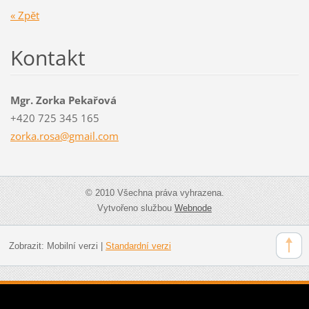
« Zpět
Kontakt
Mgr. Zorka Pekařová
+420 725 345 165
zorka.ro
sa@gmail
.com
© 2010 Všechna práva vyhrazena.
Vytvořeno službou
Webnode
Zobrazit:
Mobilní verzi
|
Standardní verzi