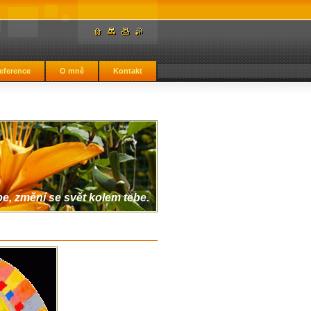
eference
O mně
Kontakt
, změní se svět kolem tebe.