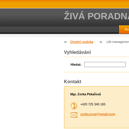
ŽIVÁ PORADN
Re
Úvodní stránka
Life managemen
Vyhledávání
Hledat:
Kontakt
Mgr. Zorka Pekařová
+420 725 345 165
zorka.ro
sa@gmail
.com