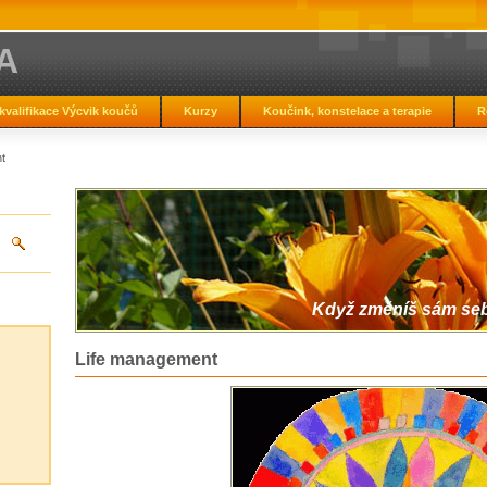
A
kvalifikace Výcvik koučů
Kurzy
Koučink, konstelace a terapie
R
t
Když změníš sám sebe
Life management