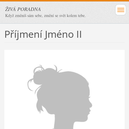
ŽIVÁ PORADNA
Když změníš sám sebe, změní se svět kolem tebe.
Příjmení Jméno II