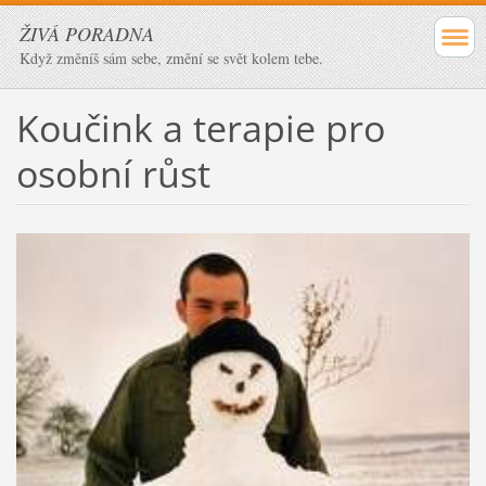
ŽIVÁ PORADNA
Když změníš sám sebe, změní se svět kolem tebe.
Koučink a terapie pro
osobní růst