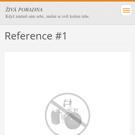
ŽIVÁ PORADNA
Když změníš sám sebe, změní se svět kolem tebe.
Reference #1