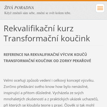
ŽIVÁ PORADNA
Když změníš sám sebe, změní se svět kolem tebe.
Rekvalifikační kurz
Transformační koučink
REFERENCE NA REKVALIFIKAČNÍ VÝCVIK KOUČŮ
TRANSFORMAČNÍ KOUČINK OD ZORKY PEKAŘOVÉ
Velmi oceňuji způsob vedení i celkový koncept výcviku.
Zorčino předávání svého know how bylo nenásilné,
inspirující a přitom důsledné. Vycházela ze svých
mnohaletých zkušeností a z praktických ukázek uchazečů,
při kterých se kloubila teorie s praxí. Člověk si tak mohl