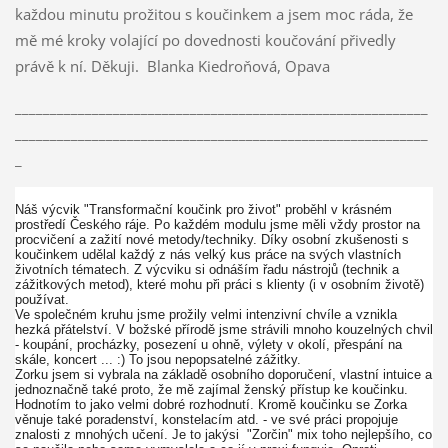
každou minutu prožitou s koučinkem a jsem moc ráda, že
mě mé kroky volající po dovednosti koučování přivedly
právě k ní. Děkuji. Blanka Kiedroňová, Opava
___________________________________________________________
___________________________________________________________
_
Náš výcvik "Transformační koučink pro život" proběhl v krásném
prostředí Českého ráje. Po každém modulu jsme měli vždy prostor na
procvičení a zažití nové metody/techniky. Díky osobní zkušenosti s
koučinkem udělal každý z nás velký kus práce na svých vlastních
životních tématech. Z výcviku si odnáším řadu nástrojů (technik a
zážitkových metod), které mohu při práci s klienty (i v osobním životě)
používat.
Ve společném kruhu jsme prožily velmi intenzivní chvíle a vznikla
hezká přátelství. V božské přírodě jsme strávili mnoho kouzelných chvil
- koupání, procházky, posezení u ohně, výlety v okolí, přespání na
skále, koncert ... :) To jsou nepopsatelné zážitky.
Zorku jsem si vybrala na základě osobního doporučení, vlastní intuice a
jednoznačně také proto, že mě zajímal ženský přístup ke koučinku.
Hodnotím to jako velmi dobré rozhodnutí. Kromě koučinku se Zorka
věnuje také poradenství, konstelacím atd. - ve své práci propojuje
znalosti z mnohých učení. Je to jakýsi "Zorčin" mix toho nejlepšího, co