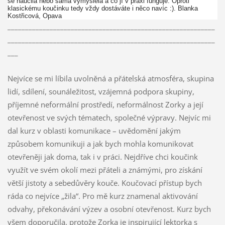
se naučila nebo sama vymyslela a co jí v praxi funguje. Oproti
klasickému koučinku tedy vždy dostáváte i něco navíc :). Blanka
Kostřicová, Opava
___________________________________________________________
___________________________________________________________
___
Nejvíce se mi líbila uvolněná a přátelská atmosféra, skupina
lidí, sdílení, sounáležitost, vzájemná podpora skupiny,
příjemné neformální prostředí, neformálnost Zorky a její
otevřenost ve svých tématech, společné výpravy. Nejvíc mi
dal kurz v oblasti komunikace – uvědomění jakým
způsobem komunikuji a jak bych mohla komunikovat
otevřeněji jak doma, tak i v práci. Nejdříve chci koučink
využít ve svém okolí mezi přáteli a známými, pro získání
větší jistoty a sebedůvěry kouče. Koučovací přístup bych
ráda co nejvíce „žila“. Pro mě kurz znamenal aktivování
odvahy, překonávání výzev a osobní otevřenost. Kurz bych
všem doporučila, protože Zorka je inspirující lektorka s