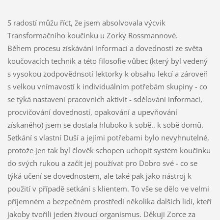
S radostí můžu říct, že jsem absolvovala výcvik
Transformačního koučinku u Zorky Rossmannové.
Během procesu získávání informací a dovedností ze světa
koučovacích technik a této filosofie vůbec (který byl vedený
s vysokou zodpovědnsotí lektorky k obsahu lekcí a zároveň
s velkou vnímavostí k individuálním potřebám skupiny - co
se týká nastavení pracovních aktivit - sdělování informací,
procvičování dovedností, opakování a upevňování
získaného) jsem se dostala hluboko k sobě.. k sobě domů.
Setkání s vlastní Duší a jejími potřebami bylo nevyhnutelné,
protože jen tak byl člověk schopen uchopit systém koučinku
do svých rukou a začít jej používat pro Dobro své - co se
týká učení se dovednostem, ale také pak jako nástroj k
použití v případě setkání s klientem. To vše se dělo ve velmi
příjemném a bezpečném prostředí několika dalších lidí, kteří
jakoby tvořili jeden živoucí organismus. Děkuji Zorce za